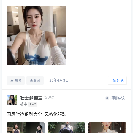
25年4月3日
0
赞
收藏
1
条讨论
壮士梦楼兰
管理员
闲聊杂谈
初中
Lv2
国风旗袍系列大全_风格化服装
+
1