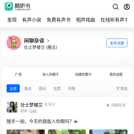
发现
有声小说
免费有声书
相声戏曲
在线听有声书
闲聊杂谈
发布话题
壮士梦楼兰
(圈主)
广场
加入的圈子
创建的圈子
我的话题
全部
我说
提问
投票
你猜
筛选
壮士梦楼兰
管理员
闲聊杂谈
初中
Lv2
随手一拍，今天的我能入你眼吗？💫 ​