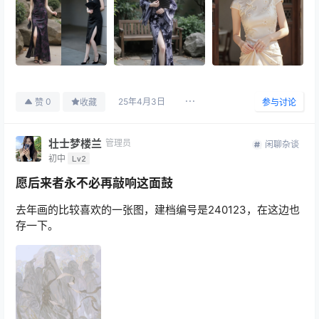
25年4月3日
0
赞
收藏
参与讨论
壮士梦楼兰
管理员
闲聊杂谈
初中
Lv2
愿后来者永不必再敲响这面鼓
去年画的比较喜欢的一张图，建档编号是240123，在这边也
存一下。