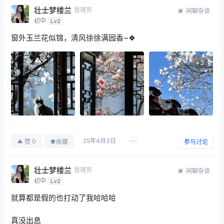
壮士梦楼兰
管理员
闲聊杂谈
初中
Lv2
窗外玉兰花似锦，清风徐徐满园香~🍀 ​
+
3
25年4月3日
0
赞
收藏
参与讨论
壮士梦楼兰
管理员
闲聊杂谈
初中
Lv2
就算都是假的也打动了我哈哈哈
真没出息 ​