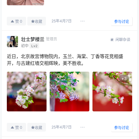
25年4月7日
0
赞
收藏
参与讨论
壮士梦楼兰
管理员
闲聊杂谈
初中
Lv2
近日，北京故宫博物院内，玉兰、海棠、丁香等花竞相盛
开，与古建红墙交相辉映，美不胜收。
+
3
25年4月7日
0
赞
收藏
参与讨论