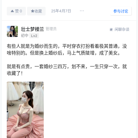
25年4月7日
0
赞
收藏
参与讨论
壮士梦楼兰
管理员
闲聊杂谈
初中
Lv2
有些人就是为婚纱而生的，平时穿衣打扮看着极其普通，没
啥特别的。但是换上婚纱后，马上气质陡增，成了美女。
就是有点贵，一套婚纱三四万，划不来，一生只穿一次，就
收藏了！ ​