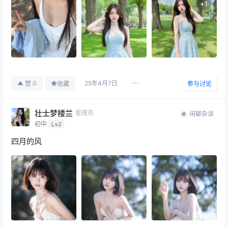
+
1
25年4月7日
0
赞
收藏
参与讨论
壮士梦楼兰
管理员
闲聊杂谈
初中
Lv2
四月的风 ​