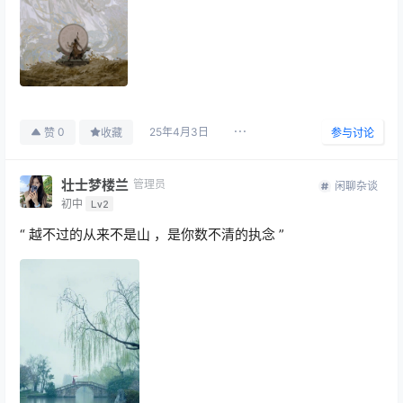
25年4月3日
0
赞
收藏
参与讨论
壮士梦楼兰
管理员
闲聊杂谈
初中
Lv2
“ 越不过的从来不是山 ，是你数不清的执念 ​​​” ​​​