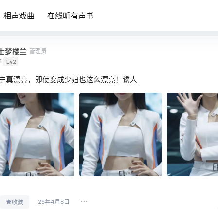
相声戏曲
在线听有声书
士梦楼兰
管理员
中
Lv2
宁真漂亮，即使变成少妇也这么漂亮！诱人 ​
25年4月8日
收藏