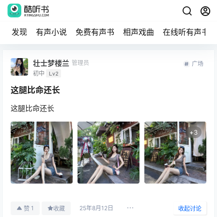
发现
有声小说
免费有声书
相声戏曲
在线听有声书
壮士梦楼兰
管理员
广场
初中
Lv2
这腿比命还长
这腿比命还长
+
3
25年8月12日
1
赞
收藏
收起讨论