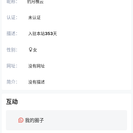
昵称：
钓月樵云
认证：
未认证
描述：
入驻本站
353
天
性别：
女
网址：
没有网址
简介：
没有描述
互动
我的圈子