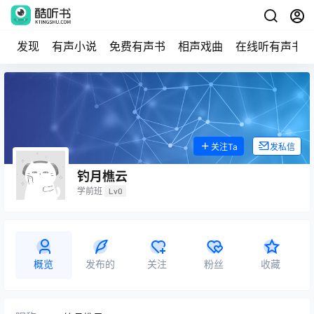
发现
有声小说
免费有声书
相声戏曲
在线听有声书
关注Ta
发私信
钓月樵云
学前班
Lv0
概览
发布的
关注
粉丝
收藏