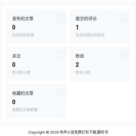
发布的文章
提交的评论
0
1
在本站的投稿
在本站提交的评论
关注
粉丝
0
2
关注的人数
粉丝人数
收藏的文章
0
收藏的文章数量
Copyright © 2026
有声小说免费打包下载,酷听书