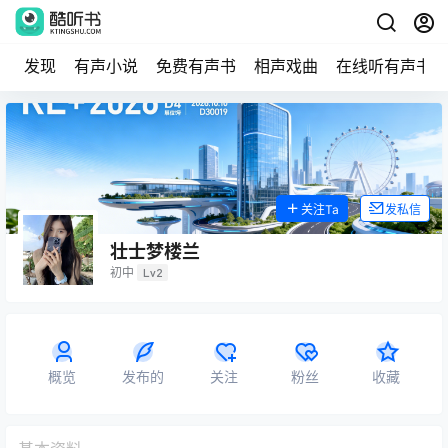
发现
有声小说
免费有声书
相声戏曲
在线听有声书
关注Ta
发私信
壮士梦楼兰
初中
Lv2
概览
发布的
关注
粉丝
收藏