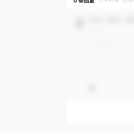
0 条回复
文章作者
管
A
M
欢迎您，新朋友，感谢