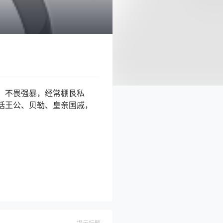
，不畏强暴，经常棚艮私
括王公、贝勒、皇亲国戚，