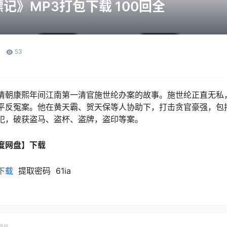
记》MP3打包下载 100回全
53
清朝康熙年间江南第一清官施世纶办案的故事。施世纶正直无私
平反冤案。他在黄天霸、贺天保等人协助下，打击贪官豪强，包
犯，破获盗马、盗杯、盗牌，盗印等案。
度网盘】下载
下载
提取密码 61ia