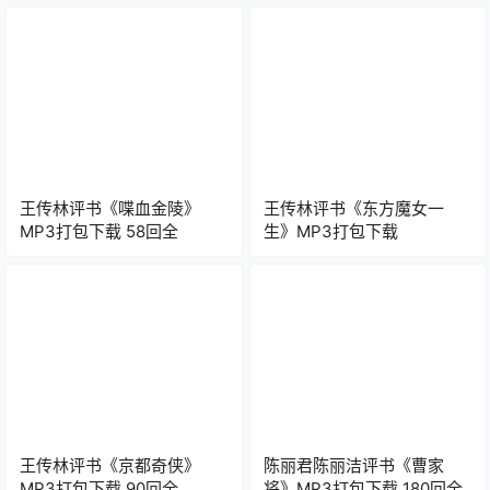
王传林评书《喋血金陵》
王传林评书《东方魔女一
MP3打包下载 58回全
生》MP3打包下载
王传林评书《京都奇侠》
陈丽君陈丽洁评书《曹家
MP3打包下载 90回全
将》MP3打包下载 180回全