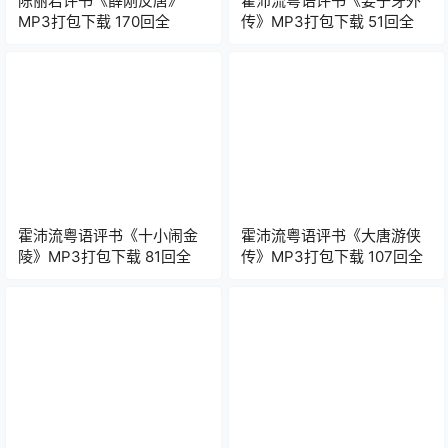
陈丽君评书《薛刚反唐》
霍沛流粤语评书《姜子牙外
MP3打包下载 170回全
传》MP3打包下载 51回全
霍沛流粤语评书《十小闹金
霍沛流粤语评书《大唐游侠
陵》MP3打包下载 81回全
传》MP3打包下载 107回全