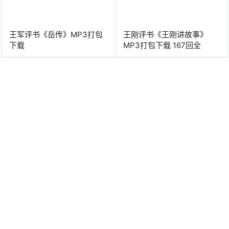
王军评书《岳传》MP3打包
王刚评书《王刚讲故事》
下载
MP3打包下载 167回全
首页
专题
认证
搜索
菜单
我的
祁永亮评书《杨家将之小虎
祁永亮评书《杨家将之潘杨
队风云际会》MP3打包下载
讼》MP3打包下载 23回全