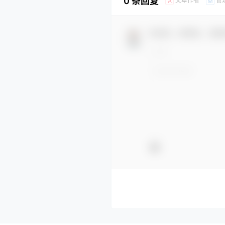
0 条回复
文章作者
管
A
M
欢迎您，新朋友，感谢