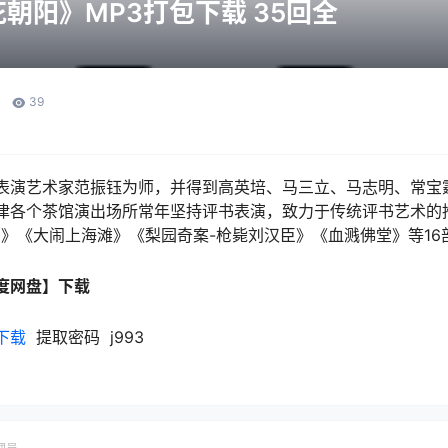
朝阳》MP3打包下载 35回全
39
表演艺术家范振钰为师，并得到高英培、马三立、马志明、常宝
津各个茶馆演出场所常年坚持评书表演，致力于传统评书艺术的
篇》《大闹上海滩》《梨园奇案-枪毙刘汉臣》《血溅佛堂》等16
度网盘】下载
下载
提取密码 j993