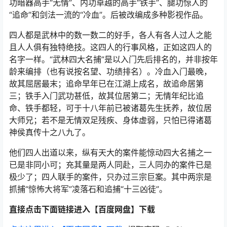
功暗器高手“无情”、内功卓越的高手“铁手”、腿功惊人的
“追命”和剑法一流的“冷血”。后被改编成多种影视作品。
四人都是武林中的数一数二的好手，各人有各人过人之能
且人人俱有独特绝技。这四人的行事风格，正如这四人的
名字一样。“武林四大名捕”是以入门先后排名的，并非按年
龄来编排（也有说按名望、功绩排名）。冷血入门最晚，
故其屈居最末；追命早年已在江湖上成名，故追命居第
三；铁手入门武功甚低，故其位居第二；无情年纪比追
命、铁手都轻，可于十八年前已被诸葛先生抚养，故位居
大师兄；若不是无情双足残疾、身体虚弱，只怕已得诸葛
神侯真传十之八九了。
他们四人出道以来，纵有天大的案件能惊动四大名捕之一
已是非同小可；充其量是两人同赴，三人同办的案件已是
极少了；四人联手的案件，只办过三宗巨案。其中两宗是
抓捕“惊怖大将军”凌落石和追捕“十三凶徒”。
直接点击下面链接进入【百度网盘】下载