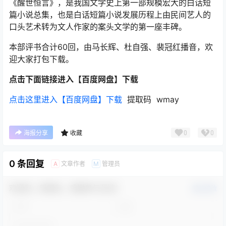
《醒世恒言》，是我国文学史上第一部规模宏大的白话短
篇小说总集，也是白话短篇小说发展历程上由民间艺人的
口头艺术转为文人作家的案头文学的第一座丰碑。
本部评书合计60回，由马长辉、杜自强、裴冠红播音，欢
迎大家打包下载。
点击下面链接进入【百度网盘】下载
点击这里进入【百度网盘】下载
提取码 wmay
0
0
海报分享
收藏
0 条回复
文章作者
管理员
A
M
欢迎您，新朋友，感谢参与互动！
确认修改