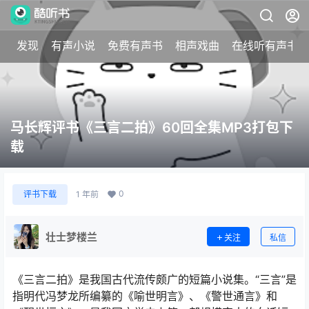
发现
有声小说
免费有声书
相声戏曲
在线听有声书
马长辉评书《三言二拍》60回全集MP3打包下
载
0
评书下载
1 年前
壮士梦楼兰
关注
私信
《三言二拍》是我国古代流传颇广的短篇小说集。“三言”是
指明代冯梦龙所编纂的《喻世明言》、《警世通言》和