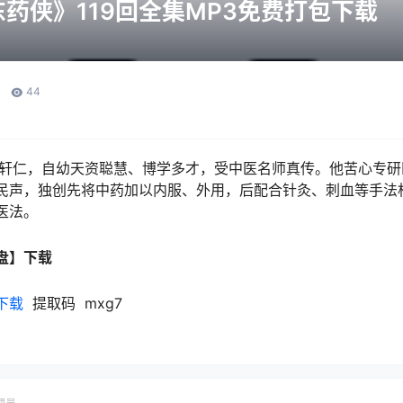
药侠》119回全集MP3免费打包下载
44
字轩仁，自幼天资聪慧、博学多才，受中医名师真传。他苦心专
民声，独创先将中药加以内服、外用，后配合针灸、刺血等手法
医法。
盘】下载
下载
提取码 mxg7