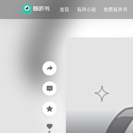
发现
有声小说
免费有声书
0