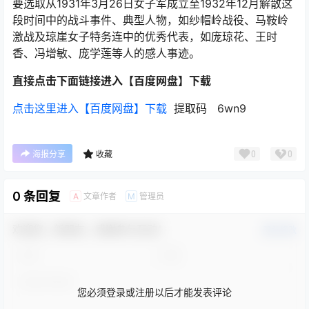
要选取从1931年3月26日女子军成立至1932年12月解散这
段时间中的战斗事件、典型人物，如纱帽岭战役、马鞍岭
激战及琼崖女子特务连中的优秀代表，如庞琼花、王时
香、冯增敏、庞学莲等人的感人事迹。
直接点击下面链接进入【百度网盘】下载
点击这里进入【百度网盘】下载
提取码 6wn9
0
0
海报分享
收藏
0 条回复
文章作者
管理员
A
M
欢迎您，新朋友，感谢参与互动！
确认修改
您必须登录或注册以后才能发表评论