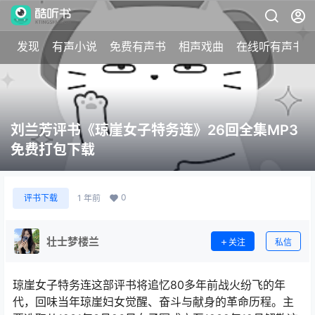
发现
有声小说
免费有声书
相声戏曲
在线听有声书
刘兰芳评书《琼崖女子特务连》26回全集MP3
免费打包下载
0
评书下载
1 年前
壮士梦楼兰
关注
私信
琼崖女子特务连这部评书将追忆80多年前战火纷飞的年
代，回味当年琼崖妇女觉醒、奋斗与献身的革命历程。主