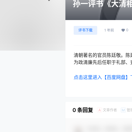
孙一评书《大清相
0
评书下载
1 年前
清朝著名的官员陈廷敬。陈
为政清廉先后任职于礼部、
点击这里进入【百度网盘】
0 条回复
文章作者
管
A
M
欢迎您，新朋友，感谢