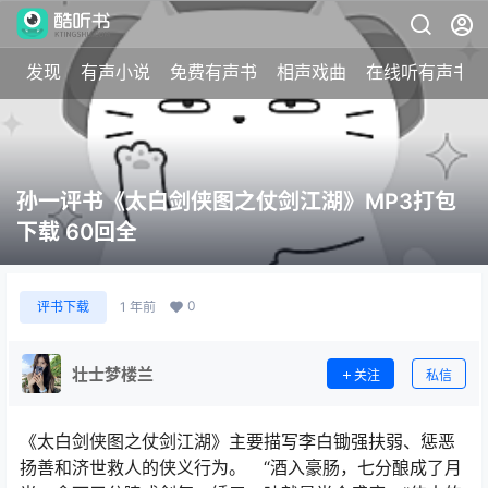
发现
有声小说
免费有声书
相声戏曲
在线听有声书
孙一评书《太白剑侠图之仗剑江湖》MP3打包
下载 60回全
0
评书下载
1 年前
壮士梦楼兰
关注
私信
《太白剑侠图之仗剑江湖》主要描写李白锄强扶弱、惩恶
扬善和济世救人的侠义行为。 “酒入豪肠，七分酿成了月