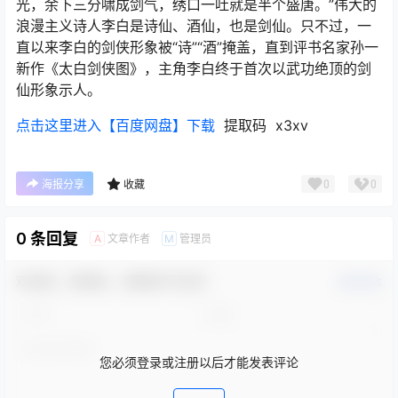
光，余下三分啸成剑气，绣口一吐就是半个盛唐。”伟大的
浪漫主义诗人李白是诗仙、酒仙，也是剑仙。只不过，一
直以来李白的剑侠形象被“诗”“酒”掩盖，直到评书名家孙一
新作《太白剑侠图》，主角李白终于首次以武功绝顶的剑
仙形象示人。
点击这里进入【百度网盘】下载
提取码 x3xv
0
0
海报分享
收藏
0 条回复
文章作者
管理员
A
M
欢迎您，新朋友，感谢参与互动！
确认修改
您必须登录或注册以后才能发表评论