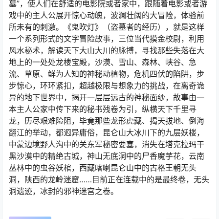
墓”，使人们在舒适的电影院或者家中，跟随着电影或者游
戏中的主人公展开惊心动魄，波澜壮阔的大冒险，体验前
所未有的刺激。《鬼吹灯》（盗墓者的经历），就是这样
一个系列形式的文字冒险故事，三位当代摸金校尉，利用
风水秘术，解读天下大山大川的脉搏，寻找那些失落在大
地上的一处处龙楼宝殿，沙漠、雪山、森林、峡谷、急
流、草原、鲜为人知的神秘动植物，危机四伏的陷阱，步
步惊心，环环紧扣，超越极限与想象力的挑战，在离奇诡
异的地下世界中，揭开一层层远古的神秘面纱，故事由一
本主人公家中传下来的秘书残卷为引，纵横天下千里寻
龙，历尽艰难险阻，毕竟那些龙形虎藏、揭天拔地、倒海
翻江的举动，都迥异庸俗，昆仑山大冰川下的九层妖楼，
中蒙边境野人沟中的关东军秘密要塞，消失在塔克拉玛干
黑沙漠中的精绝古城，神山无底洞中的尸香魔芋花，云南
丛林中的虫谷妖棺，西藏喀喇昆仑山中的古格王朝无头
洞，陕西的龙岭迷窟……目前正在连载中的是最终卷，无头
洞遗迹，冰封的邪神迷宫之卷。