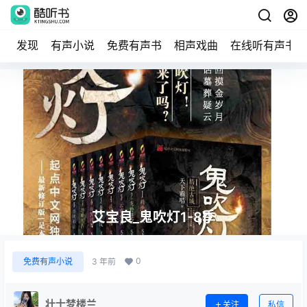
发现
有声小说
免费有声书
相声戏曲
在线听有声书
艾宝良_鬼吹灯1-8季
0
免费有声小说
3 年前
壮士梦楼兰
关注
私信