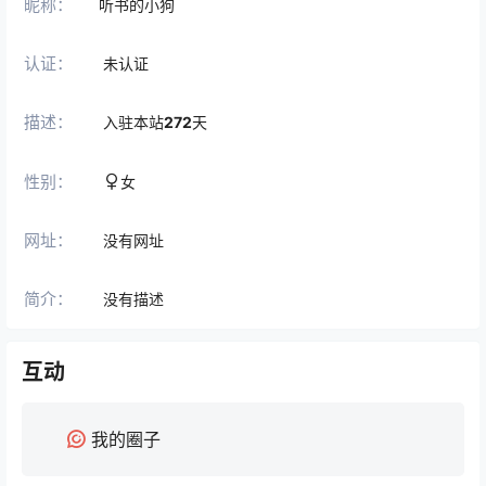
昵称：
听书的小狗
认证：
未认证
描述：
入驻本站
272
天
性别：
女
网址：
没有网址
简介：
没有描述
互动
我的圈子