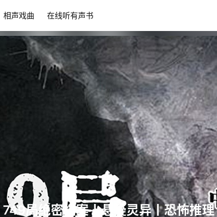
相声戏曲
在线听有声书
749局绝密档案丨悬疑灵异丨恐怖推理