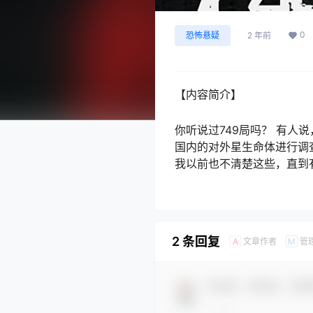
0
恐怖悬疑
2 年前
【内容简介】
你听说过749局吗？ 有人
国内的对外星生命体进行调
我以前也不清楚这些，直到
2 条回复
文章作者
管
A
M
欢迎您，新朋友，感谢