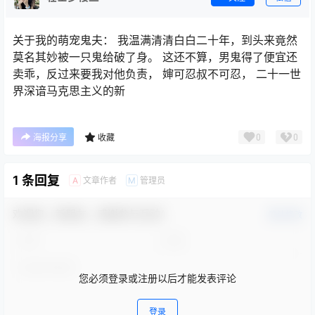
关于我的萌宠鬼夫： 我温满清清白白二十年，到头来竟然
莫名其妙被一只鬼给破了身。 这还不算，男鬼得了便宜还
卖乖，反过来要我对他负责， 婶可忍叔不可忍， 二十一世
界深谙马克思主义的新
0
0
海报分享
收藏
1 条回复
文章作者
管理员
A
M
欢迎您，新朋友，感谢参与互动！
确认修改
您必须登录或注册以后才能发表评论
登录