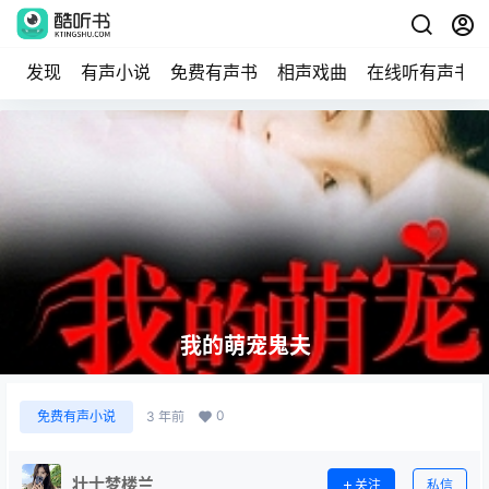
发现
有声小说
免费有声书
相声戏曲
在线听有声书
我的萌宠鬼夫
0
免费有声小说
3 年前
壮士梦楼兰
关注
私信