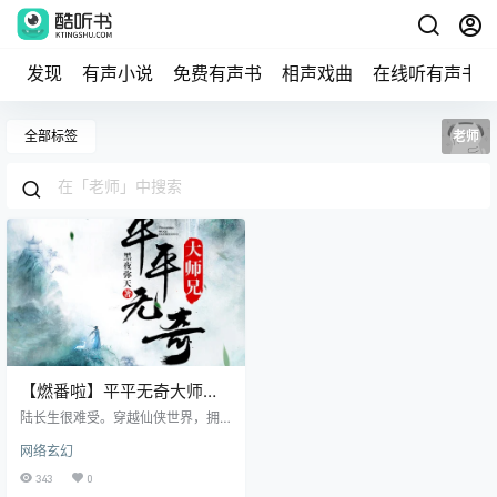
发现
有声小说
免费有声书
相声戏曲
在线听有声书
全部标签
老师
【燃番啦】平平无奇大师兄
丨修仙搞笑轻小说丨安可&司
陆长生很难受。穿越仙侠世界，拥
徒领衔完结
有一张主角脸。气质超凡，迷倒众
网络玄幻
生。突破境界，就能引来天地异
象。念一首诗，便惊动天下文人。
343
0
随便扯两句道德经、庄子、黄庭