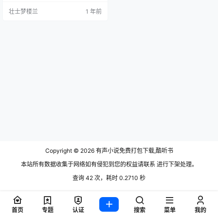
经，更是引来天花乱坠，万丈霞
壮士梦楼兰
1 年前
光，神兽献瑞。出去随便历练一
下，坐骑不请自来，法宝十步一
个。然而就在这种设定之下。陆长
生无论如何都不敢相信，自己在修
行上平平无奇。-----本书又名《明
明就是主角设定，却是个修行废
渣》、《为什么我长得这么帅，修
炼这么渣，你们这…
Copyright © 2026
有声小说免费打包下载,酷听书
本站所有数据收集于网络如有侵犯到您的权益请联系 进行下架处理。
查询 42 次，耗时 0.2710 秒
首页
专题
认证
搜索
菜单
我的