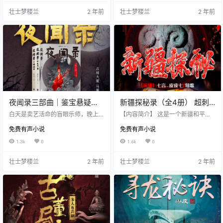
情、热血心，众人几经险难，命悬
生物，也见到了具有某种神秘隐形
壮士梦楼兰
2 年前
壮士梦楼兰
2 年前
一线，勇闯神秘契丹古墓，终于觅
力量的非人类； 不但看到了为了贪
得上古的宝物。正当众人不知恐
欲而扭曲变异的人性，也遇到了甘
惧，只有贪婪之时，故事才刚刚开
为人类，奉献出自己生命的地外生
始…… 【作者介绍】 黑山马贼，新
命体。 而我的生死之交，同样是做
晋华语悬疑探险作家，首届全球华
神秘调查工作的同事到底隐藏着什
语幻想小说大赛优秀作品获奖者。
么秘密？ 还有这个地球上最强悍的
著有《真实的盗墓》《老兵不死》
部落是不是保护着中华民族的精神…
等作品。…
夜闻录三部曲｜鉴宝悬疑小
新疆探秘录（全4册） 超刺
说｜骆驼演播完结
激考古冒险悬疑多人剧
白天是卖艺活命的盲眼乐师，晚上
【内容简介】 这是一个新疆和平解
是寻宝淘金的无影猎人。 你也许听
放六十年仍不为人知的秘密。公元1
免费有声小说
免费有声小说
过，但从未见过。 它叫夜市，又叫
7世纪，蒙古准噶尔部控制了天山南
黑市。它既无人组织，亦无人管
北，强制推行藏传佛教。部分穆斯
1.3k
0
1.6k
0
理，只在三更半夜开张，等到鸡鸣
林带着经典和财物，迁入阿勒泰深
时又自动散去。这里买卖的货物鱼
山中，从此音信全无。 1949年，一
壮士梦楼兰
2 年前
壮士梦楼兰
2 年前
目混珠，大多来路不正，上到传国
支解放军特别警卫连在阿勒泰深山
御宝，下到锅碗瓢盆，既有看似粗
神秘失踪；1962年，苏联对阿勒泰
劣的上古神器，也有金玉其外的现
等地进行武装磨擦，新疆军区两名
代仿品。这给了人们无数“拣漏”的机
少将叛逃；1976年，“文革”刚刚结
会，有人打了眼，也有人发了财。
束，十支考古队在特种兵师长的率
在这里，宝贝不问来路，英雄不问
领下秘密进入阿勒泰山区，没有人
出处。这里是三教九流汇聚的地下
知道他们的真实目的…
世…