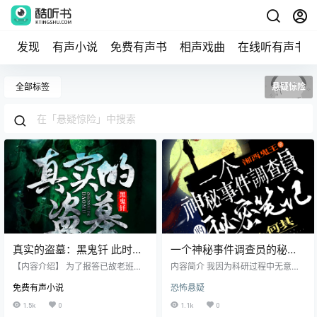
发现
有声小说
免费有声书
相声戏曲
在线听有声书
全部标签
悬疑惊险
真实的盗墓：黑鬼钎 此时有
一个神秘事件调查员的秘密
声多人小说剧完结
笔记&何其演播
【内容介绍】 为了报答已故老班长
内容简介 我因为科研过程中无意遇
的救命之恩，帮助其母亲筹集天价
到的神秘事件，被一秘密科研部门
免费有声小说
恐怖悬疑
医药费，刚从战场回来的胡雨田，
收罗门下，开始了惊险、绝地逢生
带着他的黑鬼钎和出生入死的兄
的人生旅程。 在这个过程当中我不
1.5k
0
1.1k
0
弟，开始了盗墓经历。凭着兄弟
但见到了地球上从未记载过的巨型