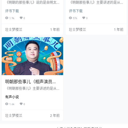
儿》365回全集MP3免费打
7部全MP3免费打包下载
《明朝的那些事儿》说的是自明太
《明朝那些事儿》主要讲述的是从1
包下载
祖朱元璋出生起，到明朝灭亡300
344年到1644年这三百年间关于明
评书下载
评书下载
年的事。第一卷则从朱元璋出生开
朝的一些故事。以史料为基础，以
始写起，到永乐大帝夺位的靖难之
年代和具体人物为主线，并加入了
1.9k
0
576
0
役结束为止，叙述了明朝最艰苦卓
小说的笔法，语言幽默风趣。对明
绝的开国过程，其实就是以前一直
朝十七帝和其他王公权贵和小人物
壮士梦楼兰
1 年前
壮士梦楼兰
1 年前
被说书人及老百姓所钟爱的《英烈
的命运进行全景展示，尤其对官场
传》的内容，不过多了靖难之役。
政治、战争、帝王心术着墨最多，
直接点击下面链接进入【百度网
并加入对当时政治经济制度、人伦
盘】下载 点击这里进入【百度网
道德的演义。 它以一种网络语言向
盘】下载 提取码 narw
读者娓娓道出明朝三百多年的历史
故事、人物。其中原本在历史中陌
生、模糊的历史人物在书中一个个…
明朝那些事儿（相声演员孙
越爆笑演播）
《明朝那些事儿》主要讲述的是从1
344年到1644年这三百年间关于明
有声小说
朝的一些故事 。以史料为基础，以
年代和具体人物为主线，并加入了
1.6k
0
小说的笔法，语言幽默风趣。对明
朝十六帝和其他王公权贵和小人物
壮士梦楼兰
2 年前
的命运进行全景展示，尤其对官场
政治、战争、帝王心术着墨最多，
并加入对当时政治经济制度、人伦