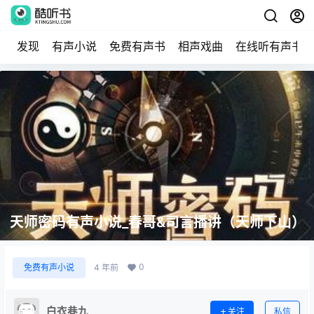
发现
有声小说
免费有声书
相声戏曲
在线听有声书
天师密码有声小说_春哥&司言播讲（天师下山）
0
免费有声小说
4 年前
白衣巷九
关注
私信