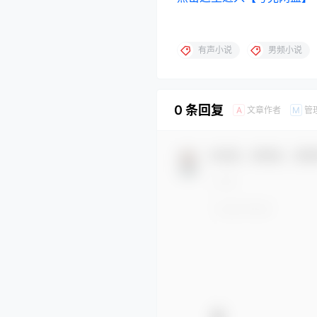
有声小说
男频小说
0 条回复
文章作者
管
A
M
欢迎您，新朋友，感谢