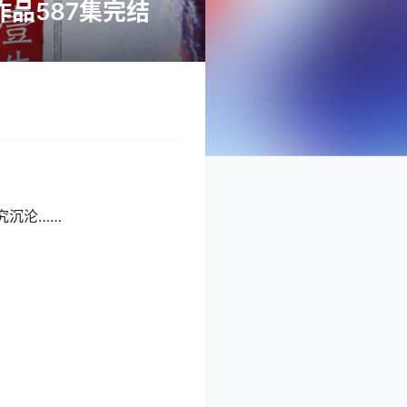
品587集完结
究沉沦……