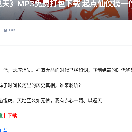
天》MP3免费打包下载 起点仙侠榜一作
1.4k
。
时代，龙族消失。神道大昌的时代已经如烟，飞剑绝巅的时代终
葬于时间长河里的历史真相，谁来聆听？
描饿虎。天地至公如无情，我有赤心一颗、以巡天！
盘
】下载
下载