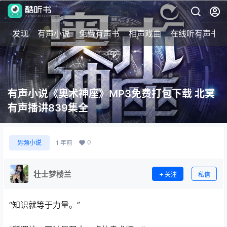
发现
有声小说
免费有声书
相声戏曲
在线听有声书
有声小说《奥术神座》MP3免费打包下载 北冥
有声播讲839集全
0
男频小说
1 年前
壮士梦楼兰
关注
私信
“知识就等于力量。”