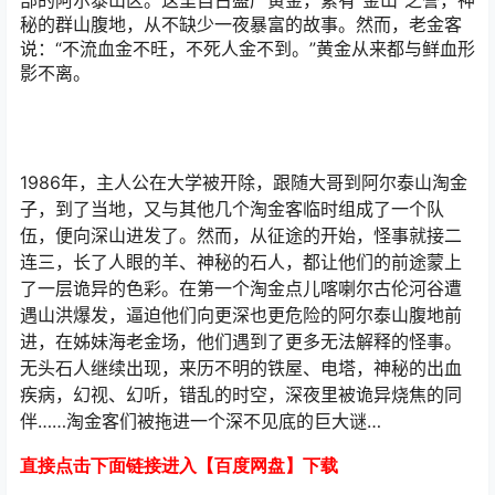
部的阿尔泰山区。这里自古盛产黄金，素有“金山”之誉，神
秘的群山腹地，从不缺少一夜暴富的故事。然而，老金客
说：“不流血金不旺，不死人金不到。”黄金从来都与鲜血形
影不离。
1986年，主人公在大学被开除，跟随大哥到阿尔泰山淘金
子，到了当地，又与其他几个淘金客临时组成了一个队
伍，便向深山进发了。然而，从征途的开始，怪事就接二
连三，长了人眼的羊、神秘的石人，都让他们的前途蒙上
了一层诡异的色彩。在第一个淘金点儿喀喇尔古伦河谷遭
遇山洪爆发，逼迫他们向更深也更危险的阿尔泰山腹地前
进，在姊妹海老金场，他们遇到了更多无法解释的怪事。
无头石人继续出现，来历不明的铁屋、电塔，神秘的出血
疾病，幻视、幻听，错乱的时空，深夜里被诡异烧焦的同
伴……淘金客们被拖进一个深不见底的巨大谜…
直接点击下面链接进入【百度网盘】下载