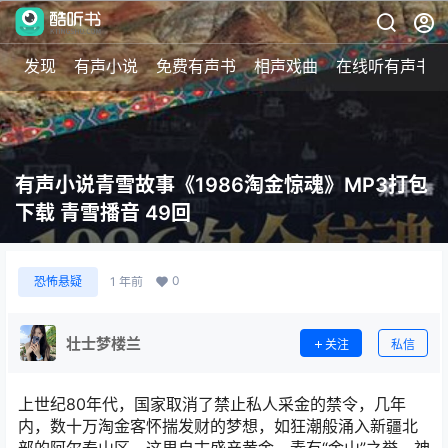
发现
有声小说
免费有声书
相声戏曲
在线听有声书
有声小说青雪故事《1986淘金惊魂》MP3打包
下载 青雪播音 49回
0
恐怖悬疑
1 年前
壮士梦楼兰
关注
私信
上世纪80年代，国家取消了禁止私人采金的禁令，几年
内，数十万淘金客怀揣发财的梦想，如狂潮般涌入新疆北