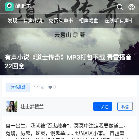
发现
有声小说
免费有声书
相声戏曲
在线听有声书
有声小说《道士传奇》MP3打包下载 青雪播音
22回全
0
恐怖悬疑
1 年前
壮士梦楼兰
关注
私信
自一出生，我就被“百鬼缠身”，冥冥中注定我要做道士。
冤魂，厉鬼，蛇灵，饿鬼墓……此乃区区小事。 苗疆蛊