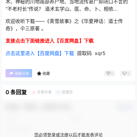
术、神秘的川地南部养尸地、当地流传甚广却闭口不言的
“不老村长”传说？ 道术玄学山、医、命、卜、相依…
欢迎收听下载——《青雪故事》之《华夏神话：道士传
奇》，仐三原著 。
直接点击下面链接进入【百度网盘】下载
点击这里进入【百度网盘】下载
提取码 xqr5
0
0
海报分享
收藏
0 条回复
文章作者
管理员
A
M
欢迎您，新朋友，感谢参与互动！
确认修改
您必须登录或注册以后才能发表评论