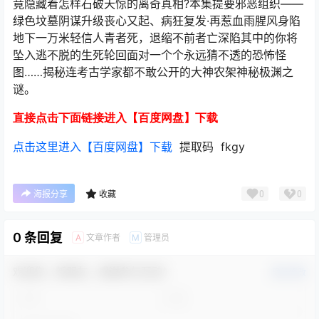
竟隐藏着怎样石破天惊的离奇真相?本集提要邪恶组织——
绿色坟墓阴谋升级丧心又起、病狂复发·再惹血雨腥风身陷
地下一万米轻信人青者死，退缩不前者亡深陷其中的你将
坠入逃不脱的生死轮回面对一个个永远猜不透的恐怖怪
图……揭秘连考古学家都不敢公开的大神农架神秘极渊之
谜。
直接点击下面链接进入【百度网盘】下载
点击这里进入【百度网盘】下载
提取码 fkgy
0
0
海报分享
收藏
0 条回复
文章作者
管理员
A
M
欢迎您，新朋友，感谢参与互动！
确认修改