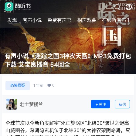
发现
有声小说
免费有声书
相声戏曲
在线听有声书
有声小说《迷踪之国3神农天匦》MP3免费打包
下载 艾宝良播音 54回全
0
恐怖悬疑
1 年前
壮士梦楼兰
关注
私信
全球首次以全新角度解密“死亡旋涡区”北纬30°骇世之谜高
山藏幽谷，深海隐玄机位于北纬30°的大神农架阴峪海，究