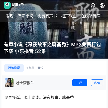
发现
有声小说
免费有声书
相声戏曲
在线听有声书
有声小说《深夜故事之聊斋秀》MP3免费打包
下载 小东播音 52集
0
恐怖悬疑
1 年前
壮士梦楼兰
关注
私信
灵异怪诞，晚上谈谈。深夜故事，聊斋秀。