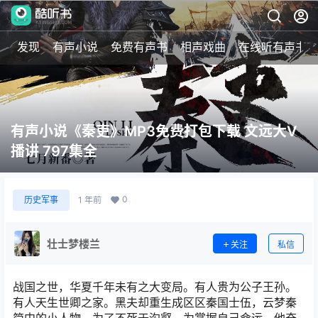
发现
有声小说
免费有声书
相声戏曲
在线听有声书
有声小说《秦吏》MP3免费打包下载 文远大V
播讲 797集全
0
历史军事
1 年前
壮士梦楼兰
关注
私信
战国之世，华夏千年未有之大变局。有人贵为公子王孙。
有人天生世卿之家。黑夫却重生成区区秦国士伍，云梦秦