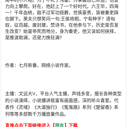
简中的小人物。为了不死于沟壑，为掌握自己命运，他奋
力向上攀爬。好在，他赶上了一个好时代。六王毕，四海
一！千年血统，敌不过军功授爵，世族豪贵，皆被秦吏踩
在脚下。黑夫只想笑问一句:王侯将相，宁有种乎？逐匈
奴，征百越，废封建，焚诗书，在他参与下，历史是否发
生改变？始皇帝死而地分，身为秦吏，他又该如何抉择，
是推波助澜，还是力挽狂澜?
作者：七月新番，网络小说作家。
主播：文远大V，平台人气主播，声线多变，擅长各种类型
的小说演绎，小说播讲极富有画面感，深的听众喜爱。代
表作《灵域》《大道独行》《冤鬼路》系列《楚留香》系
列等等多部数千万播放量作品。
直接点击下面链接进入【
网盘
】下载