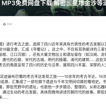
MP3免费网盘下载 解密三星堆金沙等
200
理》进行考古之旅，选择了四川近年来具有代表性的考古发掘以
结19篇文章，汇成《寻蜀记》。这之中，不仅有耳熟能详的三星
船棺、江口沉银），还有大量文物出土和遗址留存（如汉阙、龙
、唐代的石窟、宋代的古城、明代的陵墓、清代的建筑……这些
考古的角度呈现了四川的历史与沿革，展现四川丰富、深厚的人
访，足迹遍布巴蜀的考古寻访发现之旅——10余年的考古寻访，1
文明追溯，汇集成了一部在脚下遗迹与千年文明间切换的蜀地史。
蜀，那些荒野中的遗址，也是他一步步踏访、整理的。从新石器
，通过生动的考古发掘，具体而微地讲述历朝历代的故事。那些
来……