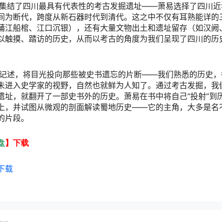
，集结了四川最具有代表性的考古发掘遗址——萧易选择了四川
间为断代，跨度从新石器时代到清代。这之中不仅有耳熟能详的
蒲江船棺、江口沉银），还有大量文物出土和遗址留存（如汉阙
以触摸、踏访的历史，从而以考古的角度为我们呈现了四川的历
场记述，将目光投向那些被史书遗忘的片断——我们熟悉的历史
未进入史学家的视野，自然也就鲜为人知了。通过考古发掘，我
遗址，就翻开了一部史书外的历史。萧易在书中将自己“投射”到
上，并试图从微观的剖面解读蜀地历史——它的主角，大多是名
的片段。
盘
】下载
下载