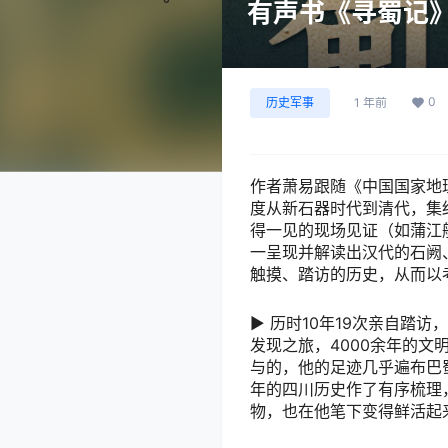
有声书《寻蜀记》
0
历史军事
1 年前
作者萧易跟随《中国国家地
度从新石器时代到清代，集
得一见的现场见证（如蒲江
一呈现并解读出汉代的石阙
触摸、踏访的历史，从而以
▶ 历时10年19次亲自踏
发现之旅，4000余年的
与的，他的足迹几乎遍布巴
年的四川历史作了有序梳理
物，也在他笔下变得鲜活起