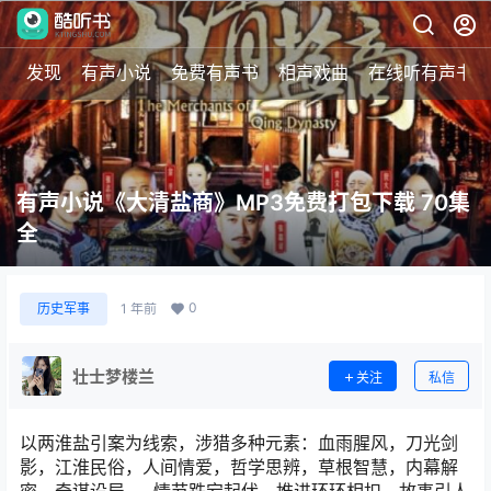
发现
有声小说
免费有声书
相声戏曲
在线听有声书
有声小说《大清盐商》MP3免费打包下载 70集
全
0
历史军事
1 年前
壮士梦楼兰
关注
私信
以两淮盐引案为线索，涉猎多种元素：血雨腥风，刀光剑
影，江淮民俗，人间情爱，哲学思辨，草根智慧，内幕解