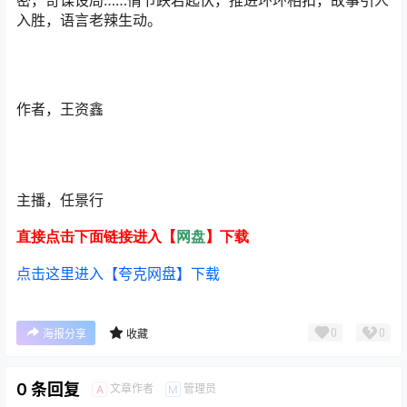
密，奇谋设局……情节跌宕起伏，推进环环相扣，故事引人
入胜，语言老辣生动。
作者，王资鑫
主播，任景行
直接点击下面链接进入【
网盘
】下载
点击这里进入【夸克网盘】下载
0
0
海报分享
收藏
0 条回复
文章作者
管理员
A
M