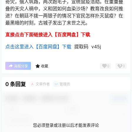
奇灾，俄人筑路，两次跑毛子，宣统鼠疫浩劫。在重重叠
叠的天灾人祸中，义和团如何血染沙场？教育改良如何推
进？在朝廷不拨一两银子的情况下官民怎样扑灭鼠疫？在
最黑暗的时刻，古城子发出了末世之光。
直接点击下面链接进入【百度网盘】下载
点击这里进入【百度网盘】下载
提取码 v45j
0
0
海报分享
收藏
0 条回复
文章作者
管理员
A
M
欢迎您，新朋友，感谢参与互动！
确认修改
您必须登录或注册以后才能发表评论