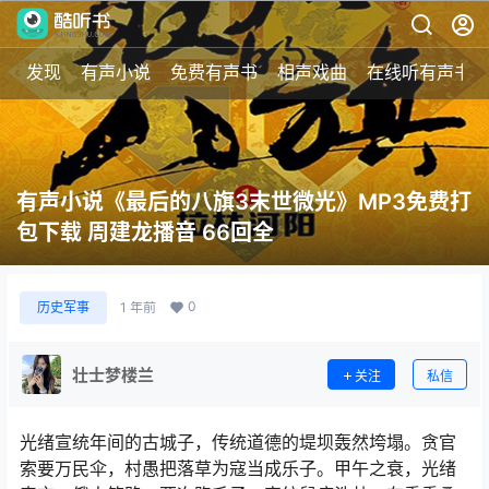
发现
有声小说
免费有声书
相声戏曲
在线听有声书
有声小说《最后的八旗3末世微光》MP3免费打
包下载 周建龙播音 66回全
0
历史军事
1 年前
壮士梦楼兰
关注
私信
光绪宣统年间的古城子，传统道德的堤坝轰然垮塌。贪官
索要万民伞，村愚把落草为寇当成乐子。甲午之衰，光绪