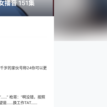
播音 151集
千岁的家伙号称24你可以更
……” 枪哥：“啊没错，按照
望是……换工作TAT……