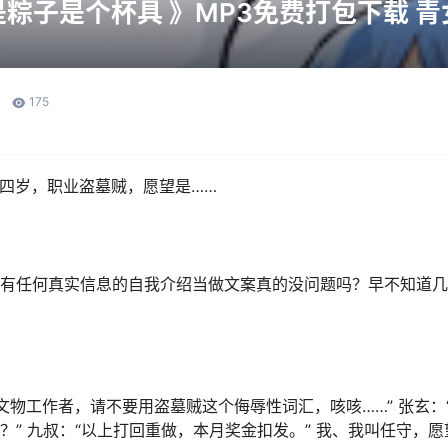
粽子是个杯具 》MP3免费打包下载 青女
175
十四岁，职业盗墓贼，愿望是……
没有任何真实信息的自我介绍当做文案真的没问题吗？早不知道几
文物工作者，请不要用盗墓贼这个侮辱性词汇，咳咳……” 张玄：“
吧？” 九叔：“以上打回重做，本月奖金扣发。” 我、我叫任守，愿