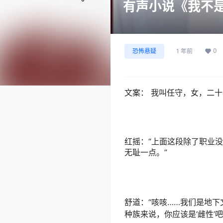
有声小说《我不是
0
恐怖悬疑
1 年前
文案： 我叫任守，女，二
红摇：“上面这段除了职业
无耻一点。”
舒道：“咳咳……我们是地下
种族来说，你应该是‘雌性’