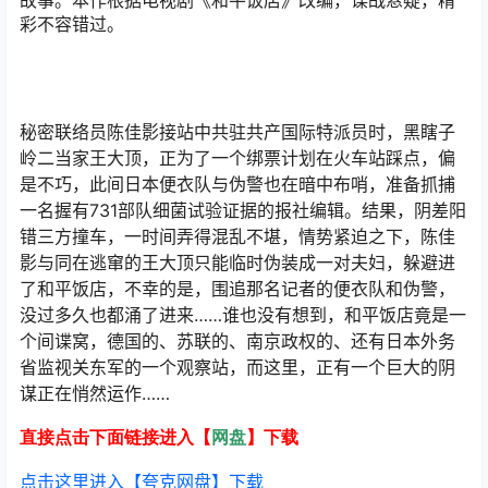
故事。本作根据电视剧《和平饭店》改编，谍战悬疑，精
彩不容错过。
秘密联络员陈佳影接站中共驻共产国际特派员时，黑瞎子
岭二当家王大顶，正为了一个绑票计划在火车站踩点，偏
是不巧，此间日本便衣队与伪警也在暗中布哨，准备抓捕
一名握有731部队细菌试验证据的报社编辑。结果，阴差阳
错三方撞车，一时间弄得混乱不堪，情势紧迫之下，陈佳
影与同在逃窜的王大顶只能临时伪装成一对夫妇，躲避进
了和平饭店，不幸的是，围追那名记者的便衣队和伪警，
没过多久也都涌了进来……谁也没有想到，和平饭店竟是一
个间谍窝，德国的、苏联的、南京政权的、还有日本外务
省监视关东军的一个观察站，而这里，正有一个巨大的阴
谋正在悄然运作……
直接点击下面链接进入【
网盘
】下载
点击这里进入【夸克网盘】下载