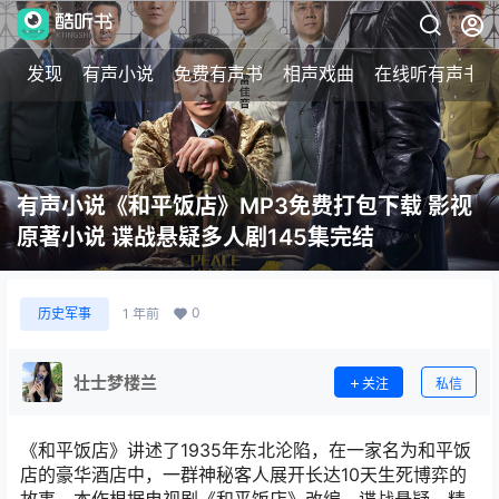
发现
有声小说
免费有声书
相声戏曲
在线听有声书
有声小说《和平饭店》MP3免费打包下载 影视
原著小说 谍战悬疑多人剧145集完结
0
历史军事
1 年前
壮士梦楼兰
关注
私信
《和平饭店》讲述了1935年东北沦陷，在一家名为和平饭
店的豪华酒店中，一群神秘客人展开长达10天生死博弈的