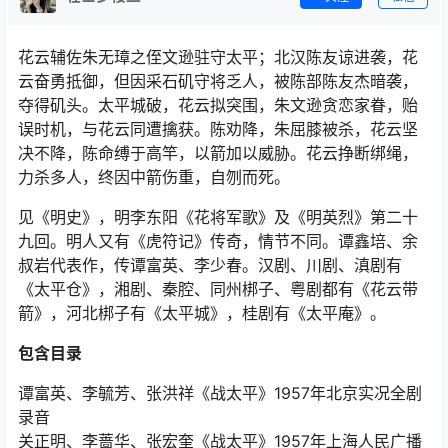
花云辅佐朱无璋之侄文逊驻守太平；北汉陈友谅进袭，花
云奋勇抵御，但因采石矶守将乏人，被陈部陈友杰暗袭，
夺得矶头。太平城破，花云拟突围，朱文逊贪恋家眷，贻
误时机，与花云同遭擒获。陈劝降，朱屈膝被杀，花云坚
决不降，陈命缚于高竿，以箭加以威胁。花云挣断绑绳，
力杀多人，终因中箭伤重，自刎而死。
见《明史》，明李东阳《花将军歌》及《明英烈》第二十
九回。明人又有《虎符记》传奇，情节不同。谭鑫培、余
叔岩代表作，传谭富英、李少春。汉剧、川剧、滇剧有
《太平仓》，湘剧、秦腔、同州梆子、粤剧都有《花云带
箭》，河北梆子有《太平城》，桂剧有《太平庵》。
包含目录
谭富英、李毓芳、张洪祥《战太平》1957年北京实况全剧
录音
关正明、李蔷华、张宏奎《战太平》1957年上海人民广播