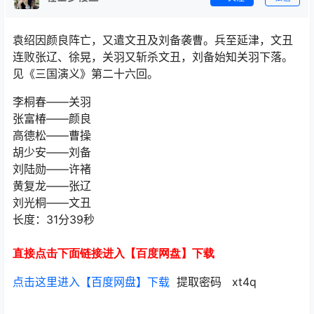
袁绍因颜良阵亡，又遣文丑及刘备袭曹。兵至延津，文丑
连败张辽、徐晃，关羽又斩杀文丑，刘备始知关羽下落。
见《三国演义》第二十六回。
李桐春——关羽
张富椿——颜良
高德松——曹操
胡少安——刘备
刘陆勋——许褚
黄复龙——张辽
刘光桐——文丑
长度：31分39秒
直接点击下面链接进入【百度网盘】下载
点击这里进入【百度网盘】下载
提取密码 xt4q