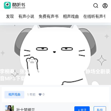
发现
有声小说
免费有声书
相声戏曲
在线听有声书
李桐春、张富椿京剧《斩颜良·诛文丑》静场全剧录
音MP3下载
0
相声戏曲
1 年前
壮士梦楼兰
关注
私信