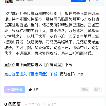
《空城计》是传统京剧的经典剧目，叙述的是诸葛亮因马
谡自持才能而失掉街亭，魏将司马懿乘势引军15万攻打诸
葛亮驻地西城。当时，诸葛亮所部精锐俱已遣出，西城空
虚，只有驻地的老弱士兵，寡不敌众，万分危急。诸葛亮
定空城之计，以城门大开，从容不迫，若无其事地登上城
楼观山赏景，饮酒抚琴。司马懿兵临城下，见诸葛亮端坐
城楼，笑容可掬，焚香弹琴，疑惑不已，深恐中计，疑有
伏兵，不进而退。再次复回攻城，遇赵云抵挡而收兵。
直接点击下面链接进入【百度网盘】下载
点击这里进入【百度网盘】下载
提取密码 7ttf
0
0
海报分享
收藏
0 条回复
文章作者
管理员
A
M