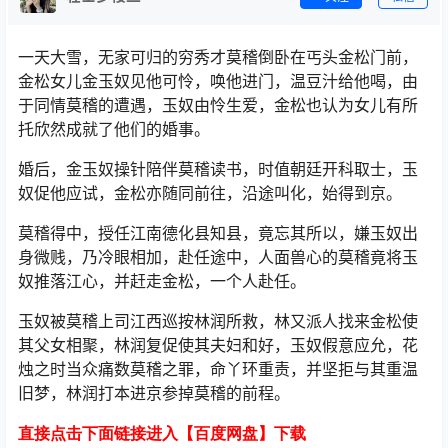
一天大雪，无家可归的穷秀才莫稽倒卧在丐头金松门前，
金松女儿金玉奴见他可怜，唤他进门，温豆汁给他喝，由
于同情莫稽的遭遇，玉奴由怜生爱，金松也认为女儿有所
托欣然成就了他们的婚事。
婚后，金玉奴操针陪伴莫稽读书，时值朝廷开科取士，玉
奴促他应试，金松亦随同前往，沿途叫化，始得到京。
莫稽得中，授任江南德化县知县，竟忘其所以，嫌玉奴出
身微贱，乃冷眼相加，赴任途中，人面兽心的莫稽竟将玉
奴推落江心，并赶走金松，一个人赴任。
玉奴被莫稽上司江西巡按林润所救，林又派人找来金松使
其父女相聚，林润复促使其夫妇和好，玉奴假意应允，花
烛之时当众痛数莫稽之罪，命丫环重责，并坚拒与其重温
旧梦，林润打本进京参掉莫稽的前程。
直接点击下面链接进入【百度网盘】下载