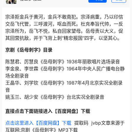
宗泽拒金兵于黄河，金兵不敢南犯。宗泽病重，乃以印信
交岳飞代管，三呼渡河，呕血而死。杜充奉旨代帅，一反
宗泽所为，岳飞不悦，私自回家望母。岳母责以大义，促
其回营抗敌，并于飞背上刺“精忠报国”四字，以坚其心。
京剧《岳母刺字》目录
陈慧君、厉慧良《岳母刺字》1936年丽歌唱片选场录音
李金泉、李世霖《岳母刺字》1964年中央人民广播电台静
场全剧录音
王晶华、刘学钦《岳母刺字》1987年4月北京实况全剧录
音
姚玉兰、胡少安《岳母刺字》台北实况全剧录音
直接点击下面链接进入【百度网盘】下载
点击这里进入【百度网盘】下载
提取码 jvbp文章来源于
互联网:京剧《岳母刺字》MP3下载