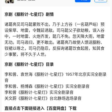
京剧《胭粉计·七星灯》剧情
诸葛亮见司马懿累败不出，乃于上方谷（一名葫芦峪）预
设柴草、地雷，令魏延诱敌。司马懿父子欲劫粮，误入谷
中，一时地雷、火炮齐发，懿几不免。忽天降大雨，地雷
无功。司马逃归，更不敢出。诸葛亮乃故使人馈送胭粉、
钗裙以辱之，司马仍隐忍，反探询诸葛饮食起居，知其食
少事繁，将不久于人世。
京剧《胭粉计·七星灯》目录
李和曾、袁世海《胭粉计·七星灯》1957年北京实况全剧录
音
李和曾、杨博森《胭粉计·七星灯》实况全剧录音
李和曾《胭粉计·七星灯》实况全剧录音
关文蔚《胭粉计·七星灯》台北静场选场录音
直接点击下面链接进入【百度网盘】下载