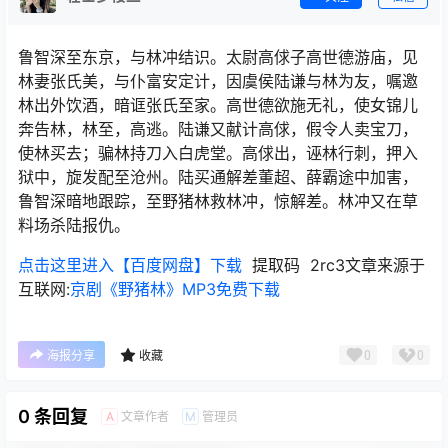
鲁智深至东京，与林冲结识。太尉高俅子高世德游庙，见
林妻张氏美，与仆富安定计，因虞侯陆谦与林为友，嘱邀
林出外饮酒，暗诓张氏至家。高世德欲施无礼，使女锦儿
奔告林，林至，高逃。陆谦又献计高俅，假令人卖宝刀，
使林买去；骗林持刀入白虎堂。高俅出，诬林行刺，押入
狱中，旋发配至沧州。陆买通解差董超、薛霸途中加害，
鲁智深暗地跟踪，至野猪林救林冲，惊解差。林冲又在草
料场杀陆报仇。
点击这里进入【百度网盘】下载
提取码 2rc3文章来源于
互联网:
京剧《野猪林》MP3免费下载
0
0
海报分享
收藏
0 条回复
文章作者
管理员
A
M