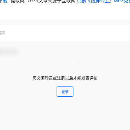
下载
提取码 797b文章来源于互联网:
京剧《银屏公主》MP3免
理员
参与互动！
您必须登录或注册以后才能发表评论
登录