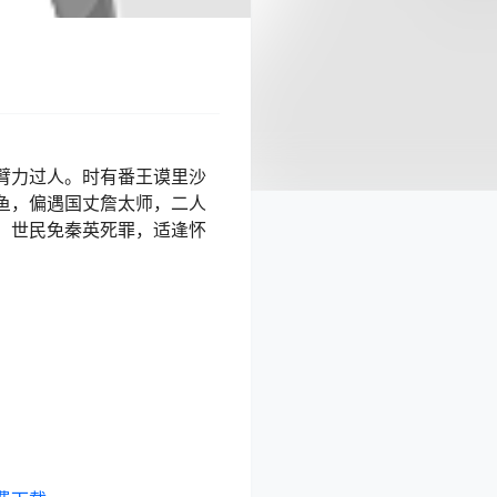
臂力过人。时有番王谟里沙
鱼，偏遇国丈詹太师，二人
，世民免秦英死罪，适逢怀