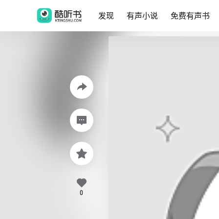
发现
有声小说
免费有声书
0