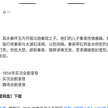
28
，其夫秦怀玉为开国元勋秦琼之子。他们的儿子秦英性情暴躁、
。临行将秦英与太湖石连销，以防闯祸。秦英带石到金水桥犯钓
打死。世民大怒，欲斩秦英，银屏讲情无效，苦求姨娘詹妃宽恕
出征。
1956年实况全剧录音
》实况全剧录音
》静场全剧录音
度网盘】下载