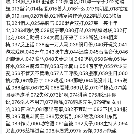
财,008脚凉,009谁是爹,010穿唐装,011蹲一辈子,012蛤蟆
鼓,013当字,014标语,015善人,016什么,017狗明星,018拉拉
链,019画画,020算卦,021韩复榘作诗,022鹦鹉,023快板
书,024借风,025暴脾气,026混合双打,027笑一笑十年
少,028聪明的我,029杨子荣,030打岔,031结婚对联,032打
比方,033自助餐,034大概出不来了,035断弦,036相声
椅,037反正话,038差一万人马,039盼月份,040开玩笑,041
游龙戏凤,042开车,043吹牛皮,044迷信,045音高音低,046
歪脚诗人,047骟马,048夫妻之间,049吃猪,050误会,051要
杯水,052豆腐渣工程,053寿比南山,054唠家常,055老少夫
妻,056不管天不管地,057人工呼吸,058搬家,059生日,060
搞对象,061象形字,062戏迷,063那啥,064花没叶儿,065说
话,066雇车,067姓冯,068看球,069认爹,070弹棉花,071美
国要扔炸弹,072失敬,073好啊,074讲演,075那还用你
说,076杀人不用刀,077撅嘴,078鹦鹉先生,079错到女厕
所,080普通话,081家里有事,082不宜动土,083下棋,084报
恩,085酒鬼斗阎王,086男女有别,087绝活,088山东跑
堂,089作诗,090动物语,091盖被,092犬子,093主持人,094
哭丧,095慈禧进宫,096麻眉秃,097kiss你,098万能坐