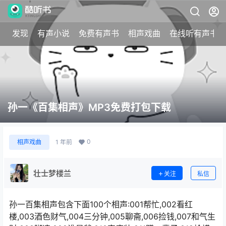
发现
有声小说
免费有声书
相声戏曲
在线听有声书
孙一《百集相声》MP3免费打包下载
0
相声戏曲
1 年前
壮士梦楼兰
关注
私信
孙一百集相声包含下面100个相声:001帮忙,002看红
楼,003酒色财气,004三分钟,005聊斋,006捡钱,007和气生