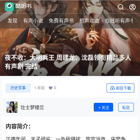
发现
有声小说
免费有声书
相声戏曲
在线听有声书
夜不收：大明兵王 周建龙、沈磊领衔精品多人
有声剧 完结
0
历史军事
1 年前
前往下载
壮士梦楼兰
关注
私信
内容简介：
正德年间，天子顽劣，一外敌侵扰，宦官当政，庙堂争