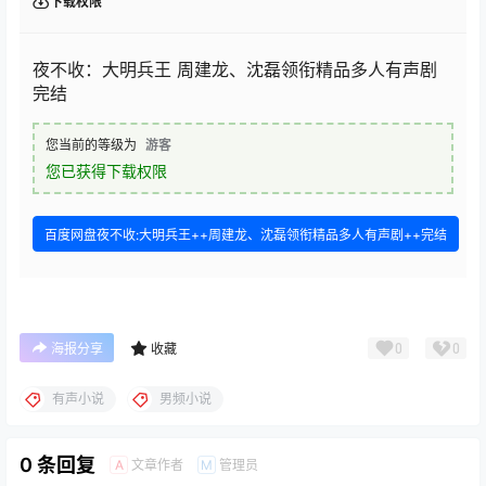
下载权限
夜不收：大明兵王 周建龙、沈磊领衔精品多人有声剧
完结
您当前的等级为
游客
您已获得下载权限
百度网盘夜不收:大明兵王++周建龙、沈磊领衔精品多人有声剧++完结
0
0
海报分享
收藏
有声小说
男频小说
0 条回复
文章作者
管理员
A
M