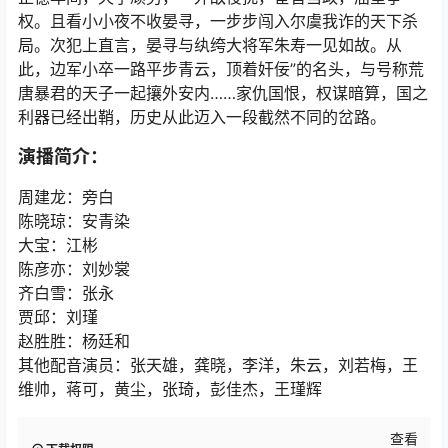
权。且看小小夜不收晏寻，一步步闯入尔虞我诈的天下杀
局。次犯上直言，晏寻与纨绔大将军朱寿一见如故。从
此，边军小卒一路平步青云，顶着奸佞”的名头，与号称荒
唐暴君的天子一起攘外安内……家仇国恨，权谋暗算，国之
利器已经出鞘，历史从此迈入一段截然不同的岔路。
演播简介：
周建龙：旁白
陈晓琼：安青染
大宝：江彬
陈彦亦：刘妙裳
齐白雪：张永
贾邱：刘瑾
赵胜胜：杨廷和
其他配音演员：张天雄，龚晓，李洋，朱云，刘若梅，王
维帅，蒋可，黄尘，张琦，彭佳杰，王瑾辉
查看