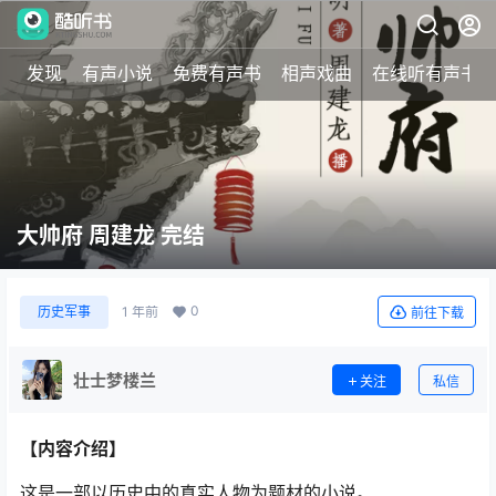
发现
有声小说
免费有声书
相声戏曲
在线听有声书
大帅府 周建龙 完结
0
历史军事
1 年前
前往下载
壮士梦楼兰
关注
私信
【内容介绍】
这是一部以历史中的真实人物为题材的小说。