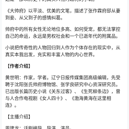
《大帅府》以平淡、优美的文笔，描述了张作霖府邸从妻
到妾、从父到子的感情纠葛。
帅府中的所有女性无论地位多高、如何受宠，都无法掌控
自己的命运，永远是男权社会和一个已逝年代的附属品。
小说把传奇性的人物回归到人作为个体存在的现实中，从
真实本我出发，充实和丰富人物的内心世界。
【作者介绍】
黄世明：作家，学者。辽宁日报传媒集团高级编辑，先受
聘于沈阳张氏帅府博物馆、张学良研究中心资深研究员。
已出版长篇历史小说《关东过客》、《生死柳条边》，曾
与人合作电视剧《女人四十》、《渤海黄海在这里相
连》。
【主播介绍】
周建龙：话剧编导、导演、演员。