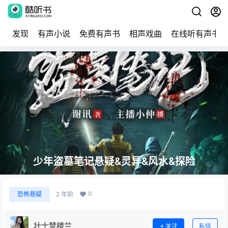
发现
有声小说
免费有声书
相声戏曲
在线听有声书
少年盗墓笔记悬疑&灵异&风水&探险
0
恐怖悬疑
2 年前
壮士梦楼兰
关注
私信