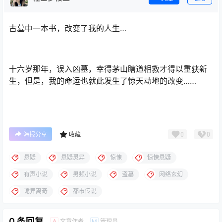
古墓中一本书，改变了我的人生…
十六岁那年，误入凶墓，幸得茅山瞎道相救才得以重获新
生，但是，我的命运也就此发生了惊天动地的改变……
0
0
海报分享
收藏
悬疑
悬疑灵异
惊悚
惊悚悬疑
有声小说
男频小说
盗墓
网络玄幻
诡异离奇
都市传说
0 条回复
文章作者
管理员
A
M