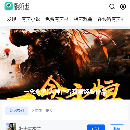
发现
有声小说
免费有声书
相声戏曲
在线听有声书
一念永恒|大神作者耳根经典作品
0
网络玄幻
2 年前
壮士梦楼兰
关注
私信