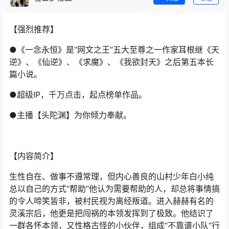
【强烈推荐】
●《一念永恒》是“网文之王”五大至尊之一作家耳根继《天
逆》、《仙逆》、《求魔》、《我欲封天》之后第五本长
篇小说。
●超级IP，千万点击，起点榜单作品。
●主播【头陀渊】为你倾力奉献。
【内容简介】
生性自在、做事不遵常理，但内心善良的山村少年白小纯
总以自己的方式“帮助”他认为需要帮助的人，却总将事情搞
的令人啼笑皆非，被村民视为离经叛道。进入赫赫有名的
灵溪宗后，他更是把闯祸的本领发挥到了极致。他结识了
一群各怀本领，又性格古怪的小伙伴，组成“不靠谱小队”行