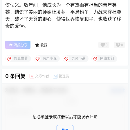
侠仗义。数年间，他成长为一个有热血有担当的青年英
雄，结识了美丽的师姐杜凌菲，平息纷争，力战天尊杜奕
天，破坏了天尊的野心，使得世界恢复和平，也收获了珍
贵的爱情。
0
0
海报分享
收藏
修真世界
有声小说
男频小说
网络玄幻
0 条回复
文章作者
管理员
A
M
欢迎您，新朋友，感谢参与互动！
确认修改
您必须登录或注册以后才能发表评论