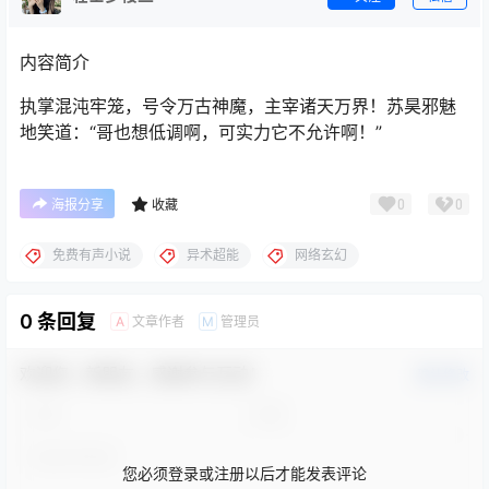
内容简介
执掌混沌牢笼，号令万古神魔，主宰诸天万界！苏昊邪魅
地笑道：“哥也想低调啊，可实力它不允许啊！”
0
0
海报分享
收藏
免费有声小说
异术超能
网络玄幻
0 条回复
文章作者
管理员
A
M
欢迎您，新朋友，感谢参与互动！
确认修改
您必须登录或注册以后才能发表评论