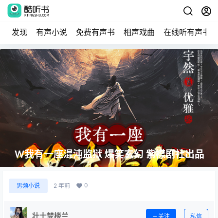
发现
有声小说
免费有声书
相声戏曲
在线听有声书
W我有一座混沌监狱 爆笑玄幻 紫襟剧社出品
0
男频小说
2 年前
壮士梦楼兰
关注
私信