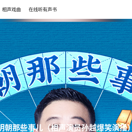
相声戏曲
在线听有声书
明朝那些事儿（相声演员孙越爆笑演播