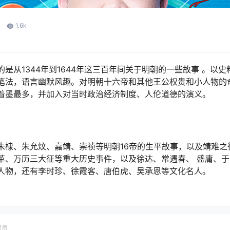
1.6k
是从1344年到1644年这三百年间关于明朝的一些故事 。以
笔法，语言幽默风趣。对明朝十六帝和其他王公权贵和小人物的
着墨最多，并加入对当时政治经济制度、人伦道德的演义。
朱棣、朱允炆、嘉靖、崇祯等明朝16帝的生平故事，以及靖难之
革、万历三大征等重大历史事件，以及徐达、常遇春、 盛庸、
人物，还有李时珍、徐霞客、唐伯虎、吴承恩等文化名人。
理员