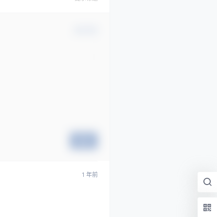
确认修改
提交
1 年前