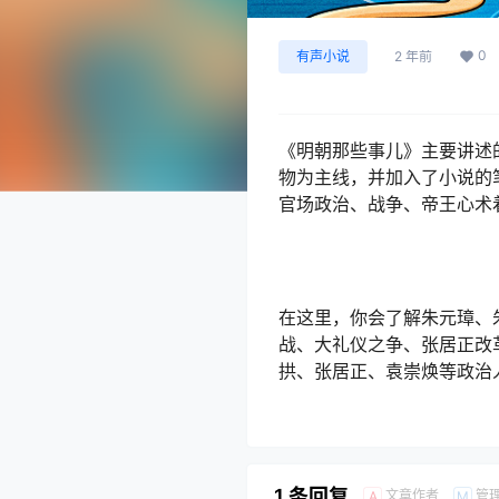
0
有声小说
2 年前
《明朝那些事儿》主要讲述的
物为主线，并加入了小说的
官场政治、战争、帝王心术
在这里，你会了解朱元璋、
战、大礼仪之争、张居正改
拱、张居正、袁崇焕等政治
1 条回复
文章作者
管
A
M